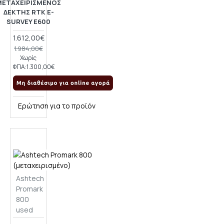
ΜΕΤΑΧΕΙΡΙΣΜΈΝΟΣ
ΔΈΚΤΗΣ RTK E-
SURVEY E600
1.612,00€
1.984,00€
Χωρίς
ΦΠΑ:1.300,00€
Ερώτηση για το προϊόν
Ashtech
Promark
800
used