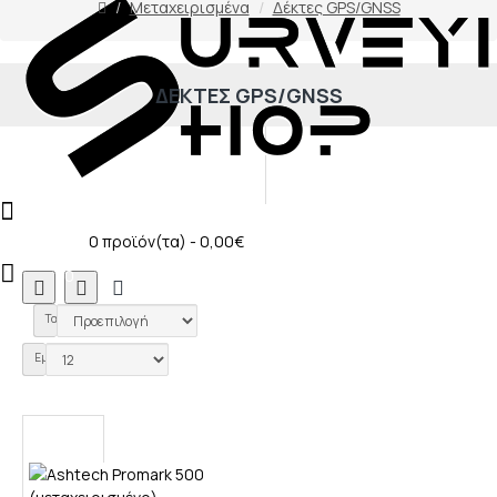
Μεταχειρισμένα
Δέκτες GPS/GNSS
ΔΈΚΤΕΣ GPS/GNSS
0
0 προϊόν(τα) - 0,00€
0
0
Ταξινόμηση:
Εμφάνιση: