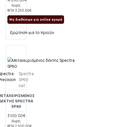
Χωρίς
ΦΠΑ:3.250,00€
Ερώτηση για το προϊόν
Spectra
Spectra
Precision
SP60
set
ΜΕΤΑΧΕΙΡΙΣΜΈΝΟΣ
ΔΈΚΤΗΣ SPECTRA
SP60
3.100,00€
Χωρίς
ΦΠΑ:2.500,00€