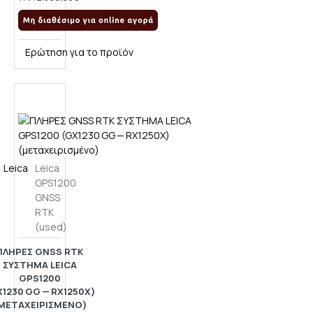
Ερώτηση για το προϊόν
Leica
Leica
GPS1200
GNSS
RTK
(used)
ΠΛΗΡΕΣ GNSS RTK
ΣΥΣΤΗΜΑ LEICA
GPS1200
X1230 GG — RX1250X)
ΜΕΤΑΧΕΙΡΙΣΜΈΝΟ)