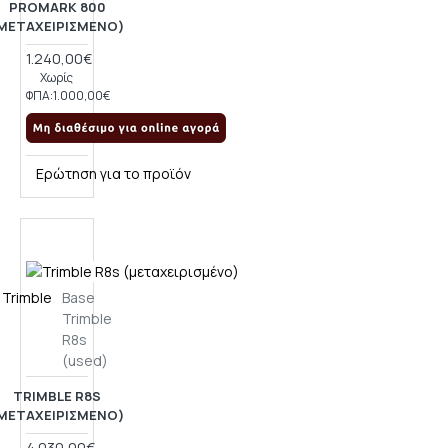
PROMARK 800
ΜΕΤΑΧΕΙΡΙΣΜΈΝΟ)
1.240,00€
Χωρίς
ΦΠΑ:1.000,00€
Ερώτηση για το προϊόν
Trimble
Base
Trimble
R8s
(used)
TRIMBLE R8S
ΜΕΤΑΧΕΙΡΙΣΜΈΝΟ)
4.030,00€