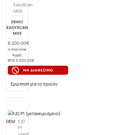
EasyScan
M05
DEMO
EASYSCAN
M05
6.200,00€
9.300,00€
Χωρίς
ΦΠΑ:5.000,00€
Ερώτηση για το προϊόν
OEM
FJD
P1
used