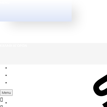
MENU
ΚΑΛΆΘΙ ΑΓΟΡΏΝ
Menu
0
Σχετικά με εμάς