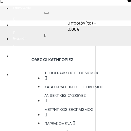
0
Επικοινωνία
0 προϊόν(τα) -
Σύνδεση
0,00€
Εγγραφή
Αγαπημένα
0
ΟΛΕΣ ΟΙ ΚΑΤΗΓΟΡΊΕΣ
Σύγκριση
ΤΟΠΟΓΡΑΦΙΚΌΣ ΕΞΟΠΛΙΣΜΌΣ
0
ΚΑΤΑΣΚΕΥΑΣΤΙΚΌΣ ΕΞΟΠΛΙΣΜΌΣ
ΑΝΘΕΚΤΙΚΈΣ ΣΥΣΚΕΥΈΣ
ΜΕΤΡΗΤΙΚΌΣ ΕΞΟΠΛΙΣΜΌΣ
ΠΑΡΕΛΚΌΜΕΝΑ