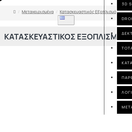
3D 
Μεταχειρισμένα
Κατασκευαστικός Εξοπλισμός
DRO
GREEK
ΔΕΚ
ΚΑΤΑΣΚΕΥΑΣΤΙΚΌΣ ΕΞΟΠΛΙΣΜΌΣ
TOT
ΚΑΤ
ΠΑΡ
ΛΟΓ
ΜΕΤ