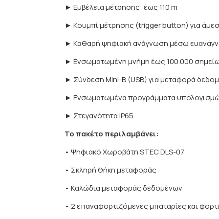
► Εμβέλεια μέτρησης: έως 110 m
► Κουμπί μέτρησης (trigger button) για άμε
► Καθαρή ψηφιακή ανάγνωση μέσω ευανάγ
► Ενσωματωμένη μνήμη έως 100.000 σημεί
► Σύνδεση Mini-B (USB) για μεταφορά δεδο
► Ενσωματωμένα προγράμματα υπολογισμ
► Στεγανότητα IP65
Το πακέτο περιλαμβάνει:
• Ψηφιακό Χωροβάτη STEC DLS-07
• Σκληρή θήκη μεταφοράς
• Καλώδια μεταφοράς δεδομένων
• 2 επαναφορτιζόμενες μπαταρίες και φορτ