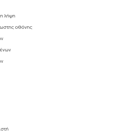
ση λήψη
νωστης οθόνης
ων
μένων
ών
ιστή