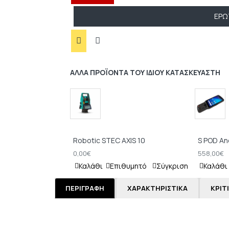
ΕΡΏ
ΆΛΛΑ ΠΡΟΪΌΝΤΑ ΤΟΥ ΊΔΙΟΥ ΚΑΤΑΣΚΕΥΑΣΤΉ
Robotic STEC AXIS 10
S POD An
0,00€
558,00€
Καλάθι
Επιθυμητό
Σύγκριση
Καλάθι
ΠΕΡΙΓΡΑΦΉ
ΧΑΡΑΚΤΗΡΙΣΤΙΚΆ
ΚΡΙΤ