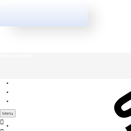
MENU
ΚΑΛΆΘΙ ΑΓΟΡΏΝ
Menu
0
Σχετικά με εμάς