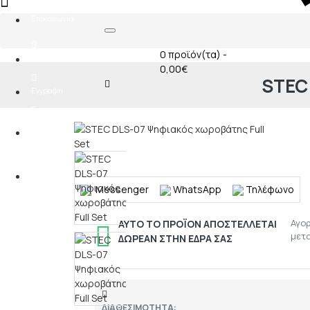
0
Επικοινωνία
0 προϊόν(τα) -
Σύνδεση
0,00€
STEC
Εγγραφή
Αγαπημένα
0
Σύγκριση
0
Messenger
WhatsApp
Τηλέφωνο
Αγο
ΑΥΤΌ ΤΟ ΠΡΟΪΌΝ ΑΠΟΣΤΈΛΛΕΤΑΙ
μετ
ΔΩΡΕΆΝ ΣΤΗΝ ΈΔΡΑ ΣΑΣ
ΔΙΑΘΕΣΙΜΌΤΗΤΑ: