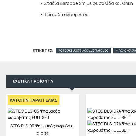
• Σταδία Barcode 2m με φυσαλίδα και θήκη
• Τρίποδα αλουμινίου
ΕΤΙΚΈΤΕΣ:
Κατασκευαστικός Εξοπλισμός
Ψηφιακοί Χ
ΣΧΕΤΙΚΆ ΠΡΟΪΌΝΤΑ
ΚΑΤΌΠΙΝ ΠΑΡΑΓΓΕΛΊΑΣ
STEC DLS-03 Ψηφιακός χωροβάτης FULL SET
0,00€