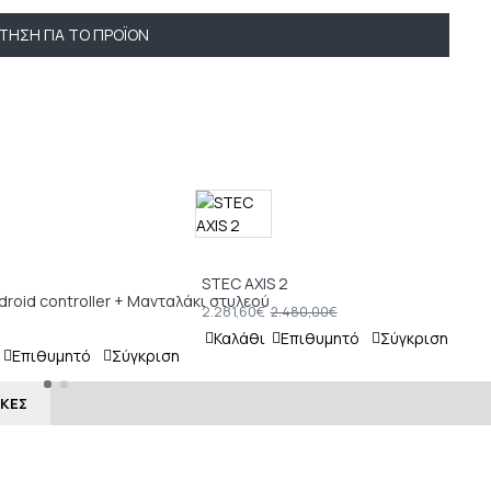
ΤΗΣΗ ΓΙΑ ΤΟ ΠΡΟΪΌΝ
STEC AXIS 2
droid controller + Μανταλάκι στυλεού
ST
2.281,60€
2.480,00€
3.
Καλάθι
Επιθυμητό
Σύγκριση
Επιθυμητό
Σύγκριση
Κ
ΙΚΈΣ