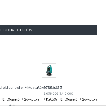
ΤΗΣΗ ΓΙΑ ΤΟ ΠΡΟΪΌΝ
droid controller + Μανταλάκι στυλεού
STEC AXIS 3
ST
3.038,00€
3.
3.410,00€
Επιθυμητό
Σύγκριση
Καλάθι
Επιθυμητό
Σύγκριση
Κ