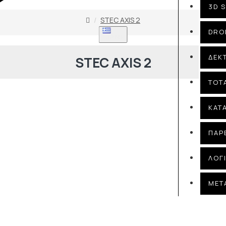
3D 
STEC AXIS 2
DRO
GREEK
ΔΕΚ
STEC AXIS 2
TOT
ΚΑΤ
ΠΑΡ
ΛΟΓ
ΜΕΤ