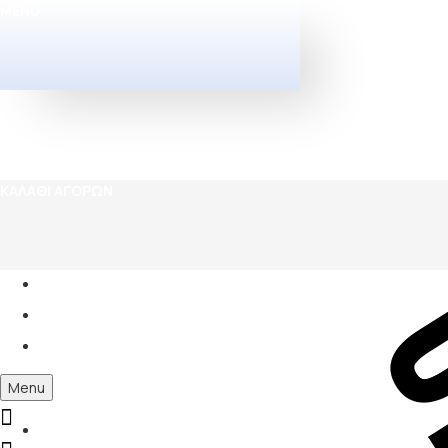
MENU
ΚΑΛΆΘΙ ΑΓΟΡΏΝ
Menu
0
Σχετικά με εμάς