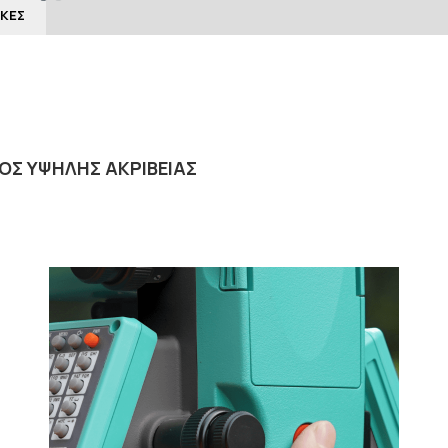
ΙΚΈΣ
ΌΣ ΥΨΗΛΉΣ ΑΚΡΊΒΕΙΑΣ