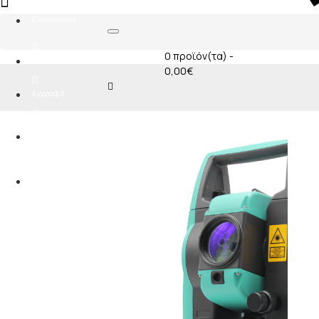
0
Επικοινωνία
0 προϊόν(τα) -
Σύνδεση
0,00€
Εγγραφή
Αγαπημένα
0
Σύγκριση
0