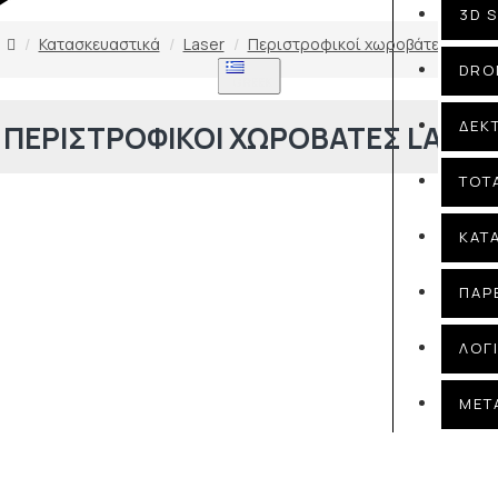
3D 
Κατασκευαστικά
Laser
Περιστροφικοί χωροβάτες Laser
DRO
GREEK
ΔΕΚ
ΠΕΡΙΣΤΡΟΦΙΚΟΊ ΧΩΡΟΒΆΤΕΣ LASER
TOT
ΚΑΤ
ΠΑΡ
ΛΟΓ
ΜΕΤ