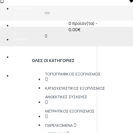
0
Επικοινωνία
0 προϊόν(τα) -
Σύνδεση
0,00€
Εγγραφή
Αγαπημένα
0
ΟΛΕΣ ΟΙ ΚΑΤΗΓΟΡΊΕΣ
Σύγκριση
ΤΟΠΟΓΡΑΦΙΚΌΣ ΕΞΟΠΛΙΣΜΌΣ
0
ΚΑΤΑΣΚΕΥΑΣΤΙΚΌΣ ΕΞΟΠΛΙΣΜΌΣ
ΑΝΘΕΚΤΙΚΈΣ ΣΥΣΚΕΥΈΣ
ΜΕΤΡΗΤΙΚΌΣ ΕΞΟΠΛΙΣΜΌΣ
ΠΑΡΕΛΚΌΜΕΝΑ