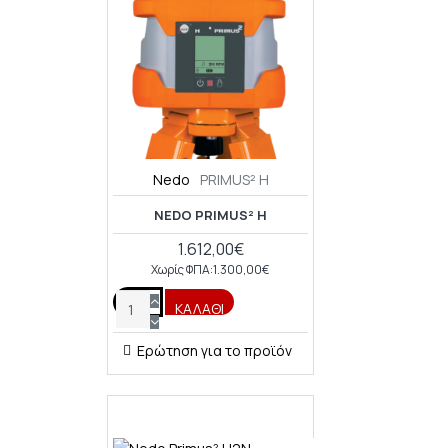
Nedo
PRIMUS² H
NEDO PRIMUS² H
1.612,00€
Χωρίς ΦΠΑ:1.300,00€
ΚΑΛΆΘΙ
Ερώτηση για το προϊόν