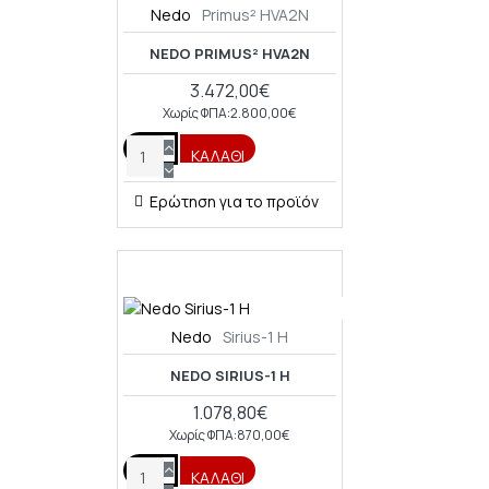
Nedo
Primus² HVA2N
NEDO PRIMUS² HVA2N
3.472,00€
Χωρίς ΦΠΑ:2.800,00€
ΚΑΛΆΘΙ
Ερώτηση για το προϊόν
Nedo
Sirius-1 H
NEDO SIRIUS-1 H
1.078,80€
Χωρίς ΦΠΑ:870,00€
ΚΑΛΆΘΙ