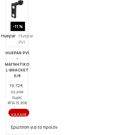
-11 %
Huepar
Huepar
PV1
HUEPAR PV1
-
ΜΑΓΝΗΤΙΚΌ
L-BRACKET
5/8
19,72€
22,20€
Χωρίς
ΦΠΑ:15,90€
ΚΑΛΆΘΙ
Ερώτηση για το προϊόν