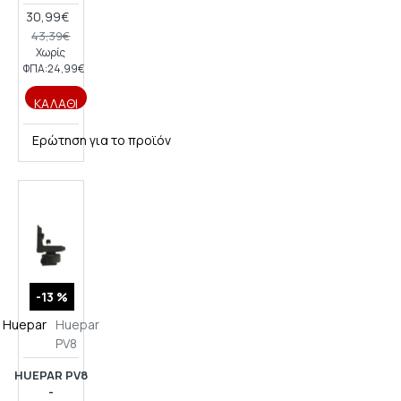
30,99€
43,39€
Χωρίς
ΦΠΑ:24,99€
ΚΑΛΆΘΙ
Ερώτηση για το προϊόν
-13 %
Huepar
Huepar
PV8
HUEPAR PV8
-