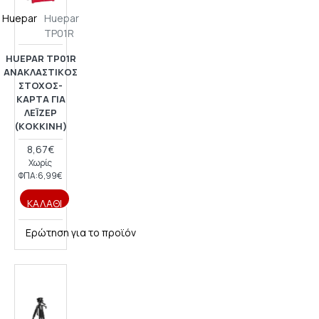
Huepar
Huepar
TP01R
HUEPAR TP01R
ΑΝΑΚΛΑΣΤΙΚΌΣ
ΣΤΌΧΟΣ-
ΚΆΡΤΑ ΓΙΑ
ΛΈΙΖΕΡ
(ΚΌΚΚΙΝΗ)
8,67€
Χωρίς
ΦΠΑ:6,99€
ΚΑΛΆΘΙ
Ερώτηση για το προϊόν