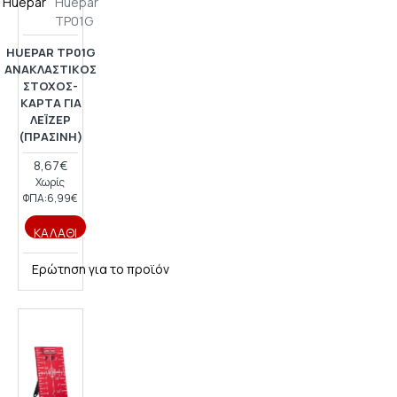
Huepar
Huepar
TP01G
HUEPAR TP01G
ΑΝΑΚΛΑΣΤΙΚΌΣ
ΣΤΌΧΟΣ-
ΚΆΡΤΑ ΓΙΑ
ΛΈΙΖΕΡ
(ΠΡΆΣΙΝΗ)
8,67€
Χωρίς
ΦΠΑ:6,99€
ΚΑΛΆΘΙ
Ερώτηση για το προϊόν