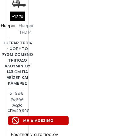
-17 %
Huepar
Huepar
TPD14
HUEPAR TPD14
- ΦΟΡΗΤΌ
ΡΥΘΜΙΖΌΜΕΝΟ
ΤΡΊΠΟΔΟ
ΑΛΟΥΜΙΝΊΟΥ
143 CM ΓΙΑ
ΛΈΙΖΕΡ ΚΑΙ
ΚΆΜΕΡΕΣ
61,99€
74,39€
Χωρίς
ΦΠΑ:49,99€
Ερώτηση για το προϊόν