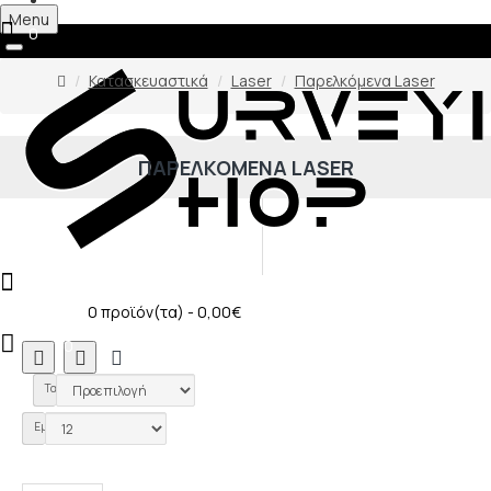
Menu
0
Κατασκευαστικά
Laser
Παρελκόμενα Laser
ΠΑΡΕΛΚΌΜΕΝΑ LASER
0
0 προϊόν(τα) - 0,00€
0
0
Ταξινόμηση:
Εμφάνιση: