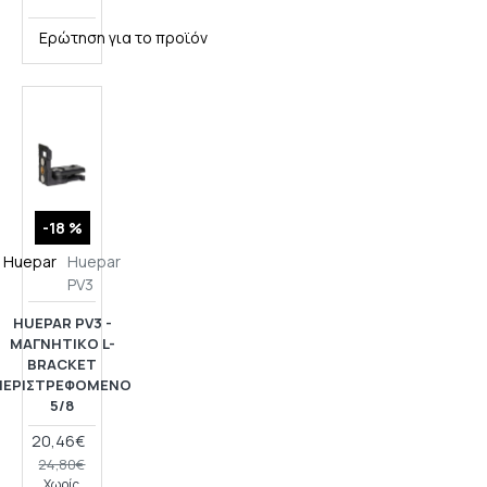
Ερώτηση για το προϊόν
-18 %
Huepar
Huepar
PV3
HUEPAR PV3 -
ΜΑΓΝΗΤΙΚΌ L-
BRACKET
ΠΕΡΙΣΤΡΕΦΌΜΕΝΟ
5/8
20,46€
24,80€
Χωρίς