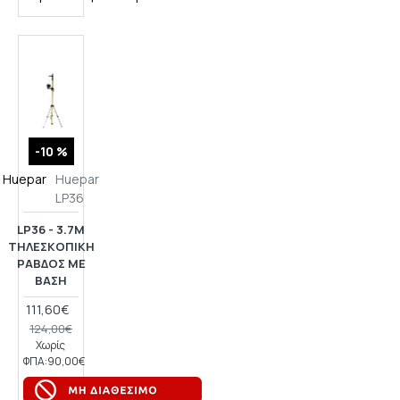
-10 %
Huepar
Huepar
LP36
LP36 - 3.7Μ
ΤΗΛΕΣΚΟΠΙΚΉ
ΡΆΒΔΟΣ ΜΕ
ΒΆΣΗ
111,60€
124,00€
Χωρίς
ΦΠΑ:90,00€