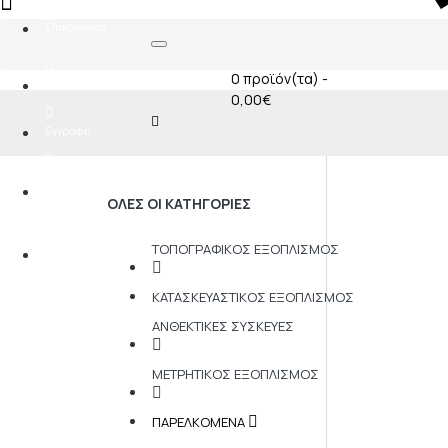
0
Επικοινωνία
0 προϊόν(τα) -
Σύνδεση
0,00€
Εγγραφή
Αγαπημένα
0
ΟΛΕΣ ΟΙ ΚΑΤΗΓΟΡΊΕΣ
Σύγκριση
ΤΟΠΟΓΡΑΦΙΚΌΣ ΕΞΟΠΛΙΣΜΌΣ
0
ΚΑΤΑΣΚΕΥΑΣΤΙΚΌΣ ΕΞΟΠΛΙΣΜΌΣ
ΑΝΘΕΚΤΙΚΈΣ ΣΥΣΚΕΥΈΣ
ΜΕΤΡΗΤΙΚΌΣ ΕΞΟΠΛΙΣΜΌΣ
ΠΑΡΕΛΚΌΜΕΝΑ