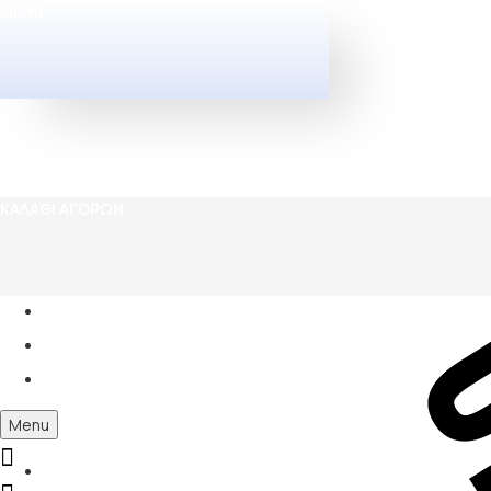
MENU
ΚΑΛΆΘΙ ΑΓΟΡΏΝ
Menu
0
Σχετικά με εμάς