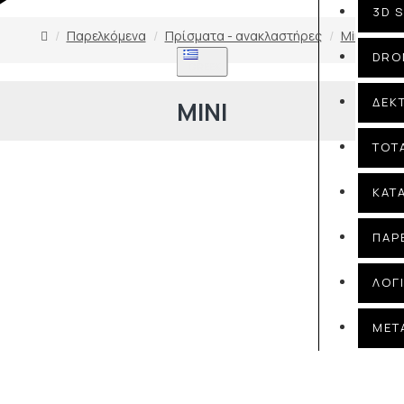
3D 
Παρελκόμενα
Πρίσματα - ανακλαστήρες
Mini
DRO
GREEK
ΔΕΚ
MINI
TOT
ΚΑΤ
ΠΑΡ
ΛΟΓ
ΜΕΤ