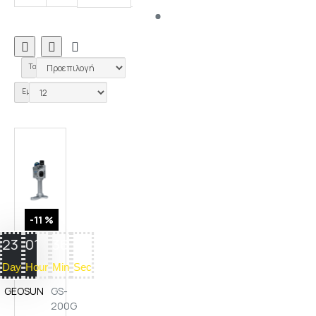
0
Ταξινόμηση:
Εμφάνιση:
-11 %
23
01
36
17
Day
Hour
Min
Sec
GEOSUN
GS-
200G