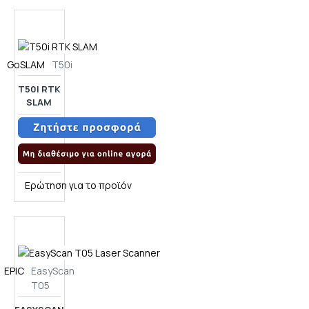
GoSLAM
T50i
T50I RTK
SLAM
Ερώτηση για το προϊόν
EPIC
EasyScan
T05