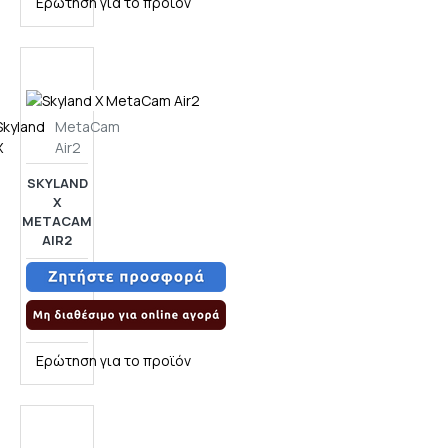
Ερώτηση για το προϊόν
Skyland
MetaCam
X
Air2
SKYLAND
X
METACAM
AIR2
Ερώτηση για το προϊόν