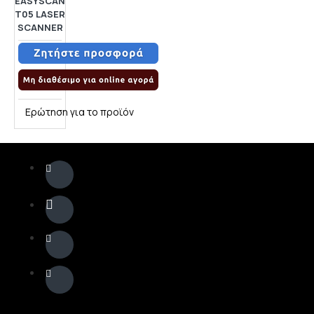
EASYSCAN
T05 LASER
SCANNER
Ερώτηση για το προϊόν