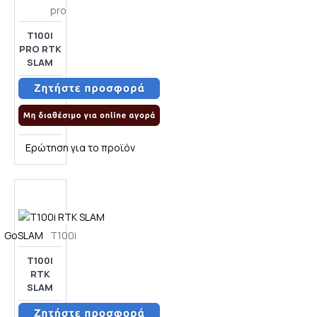
pro
T100I
PRO RTK
SLAM
Ερώτηση για το προϊόν
GoSLAM
T100i
T100I
RTK
SLAM