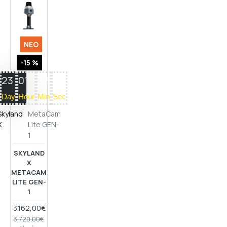
ΝΈΟ
-15 %
23
01
36
17
Day
Hour
Min
Sec
Skyland
MetaCam
X
Lite GEN-
1
SKYLAND
X
METACAM
LITE GEN-
1
3.162,00€
3.720,00€